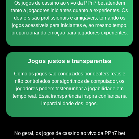
Os jogos de cassino ao vivo da PPn7 bet atendem
tanto a jogadores iniciantes quanto a experientes. Os
dealers são profissionais e amigáveis, tornando os
jogos acessíveis para iniciantes e, ao mesmo tempo,
proporcionando emoção para jogadores experientes.
Jogos justos e transparentes
Como os jogos são conduzidos por dealers reais e
não controlados por algoritmos de computador, os
jogadores podem testemunhar a jogabilidade em
tempo real. Essa transparência inspira confiança na
imparcialidade dos jogos.
No geral, os jogos de cassino ao vivo da PPn7 bet