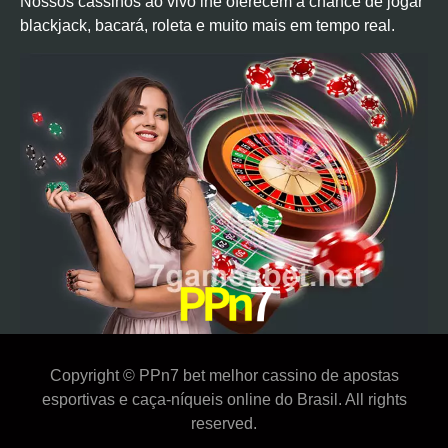
Nossos cassinos ao vivo lhe oferecem a chance de jogar
blackjack, bacará, roleta e muito mais em tempo real.
Copyright © PPn7 bet melhor cassino de apostas
esportivas e caça-níqueis online do Brasil. All rights
reserved.