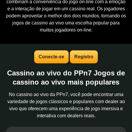
combinam a conveniência do jogo on-line com a emoção
e a interação de jogar em um cassino real. Os jogadores
podem aproveitar o melhor dos dois mundos, tornando os
jogos de cassino ao vivo uma escolha popular para
muitos jogadores on-line.
Conecte-se
Registro
Cassino ao vivo do PPn7 Jogos de
cassino ao vivo mais populares
No cassino ao vivo da PPn7, você pode encontrar uma
variedade de jogos clássicos e populares com dealer ao
vivo que oferecem uma experiência de jogo imersiva e
interativa com dealers reais.