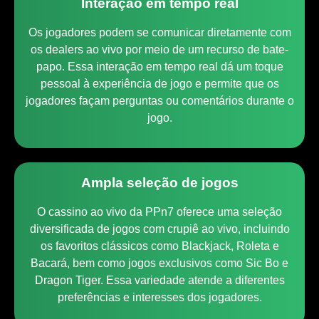
Interação em tempo real
Os jogadores podem se comunicar diretamente com
os dealers ao vivo por meio de um recurso de bate-
papo. Essa interação em tempo real dá um toque
pessoal à experiência de jogo e permite que os
jogadores façam perguntas ou comentários durante o
jogo.
Ampla seleção de jogos
O cassino ao vivo da PPn7 oferece uma seleção
diversificada de jogos com crupiê ao vivo, incluindo
os favoritos clássicos como Blackjack, Roleta e
Bacará, bem como jogos exclusivos como Sic Bo e
Dragon Tiger. Essa variedade atende a diferentes
preferências e interesses dos jogadores.