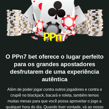
O PPn7 bet oferece o lugar perfeito
para os grandes apostadores
desfrutarem de uma experiência
autêntica
Além de poder jogar contra outros jogadores e contra o
crupiê no blackjack, bacará e roleta, também temos
muitas mesas para que você possa aproveitar o jogo a
qualquer hora do dia. Quando tiver vontade, vá ao nosso