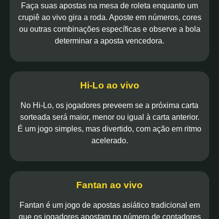
Faça suas apostas na mesa de roleta enquanto um
crupiê ao vivo gira a roda. Aposte em números, cores
ou outras combinações específicas e observe a bola
determinar a aposta vencedora.
Hi-Lo ao vivo
No Hi-Lo, os jogadores preveem se a próxima carta
sorteada será maior, menor ou igual à carta anterior.
É um jogo simples, mas divertido, com ação em ritmo
acelerado.
Fantan ao vivo
Fantan é um jogo de apostas asiático tradicional em
que os jogadores apostam no número de contadores