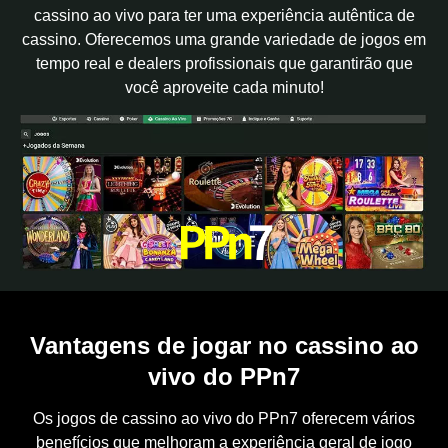
cassino ao vivo para ter uma experiência autêntica de
cassino. Oferecemos uma grande variedade de jogos em
tempo real e dealers profissionais que garantirão que
você aproveite cada minuto!
Vantagens de jogar no cassino ao
vivo do PPn7
Os jogos de cassino ao vivo do PPn7 oferecem vários
benefícios que melhoram a experiência geral de jogo