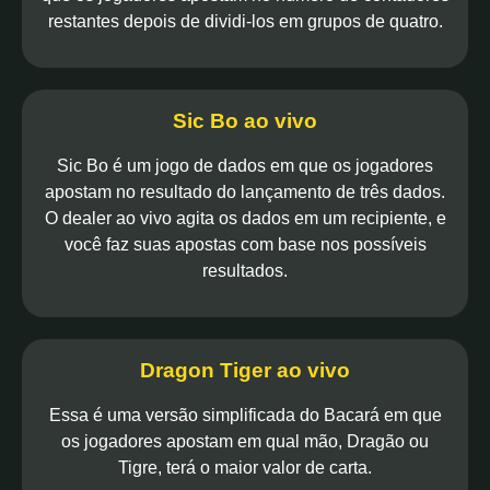
restantes depois de dividi-los em grupos de quatro.
Sic Bo ao vivo
Sic Bo é um jogo de dados em que os jogadores
apostam no resultado do lançamento de três dados.
O dealer ao vivo agita os dados em um recipiente, e
você faz suas apostas com base nos possíveis
resultados.
Dragon Tiger ao vivo
Essa é uma versão simplificada do Bacará em que
os jogadores apostam em qual mão, Dragão ou
Tigre, terá o maior valor de carta.