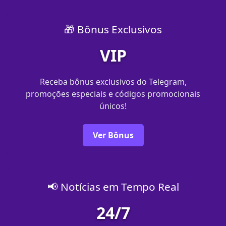
🎁 Bônus Exclusivos
VIP
Receba bônus exclusivos do Telegram,
promoções especiais e códigos promocionais
únicos!
Ver Bônus
📢 Notícias em Tempo Real
24/7