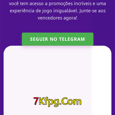
você tem acesso a promoções incríveis e uma
experiência de jogo inigualável. Junte-se aos
vencedores agora!
SEGUIR NO TELEGRAM