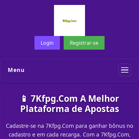
Login
Registrar-se
Menu
📱 7Kfpg.Com A Melhor
Plataforma de Apostas
Cadastre-se na 7Kfpg.Com para ganhar bônus no
cadastro e em cada recarga. Com a 7Kfpg.Com,