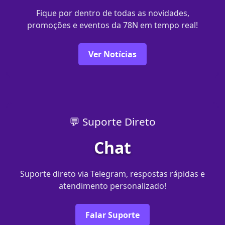
Fique por dentro de todas as novidades,
promoções e eventos da 78N em tempo real!
Ver Notícias
💬 Suporte Direto
Chat
Suporte direto via Telegram, respostas rápidas e
atendimento personalizado!
Falar Suporte