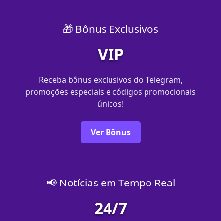
🎁 Bônus Exclusivos
VIP
Receba bônus exclusivos do Telegram,
promoções especiais e códigos promocionais
únicos!
Ver Bônus
📢 Notícias em Tempo Real
24/7