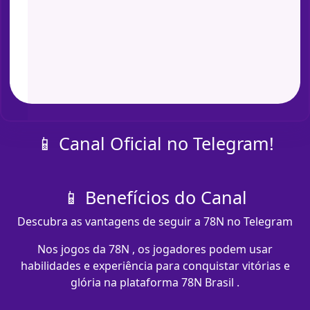
📱 Canal Oficial no Telegram!
📱 Benefícios do Canal
Descubra as vantagens de seguir a 78N no Telegram
Nos jogos da 78N , os jogadores podem usar
habilidades e experiência para conquistar vitórias e
glória na plataforma 78N Brasil .