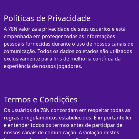
Políticas de Privacidade
A 78N valoriza a privacidade de seus usuários e está
empenhada em proteger todas as informações
pessoais fornecidas durante o uso de nossos canais de
comunicação. Todos os dados coletados são utilizados
exclusivamente para fins de melhoria contínua da
experiência de nossos jogadores.
Termos e Condições
Os usuários da 78N concordam em respeitar todas as
regras e regulamentos estabelecidos. É importante ler
e entender todos os termos antes de participar de
nossos canais de comunicação. A violação destes