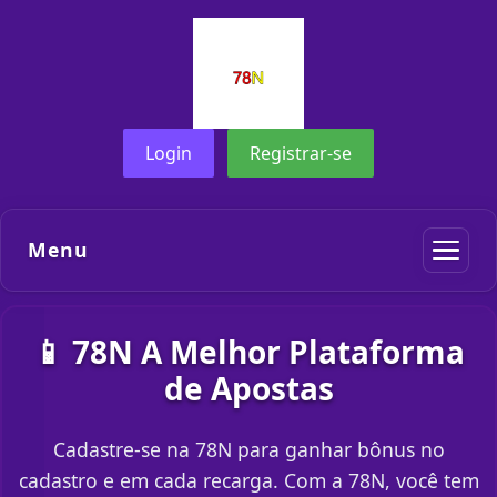
Login
Registrar-se
Menu
📱 78N A Melhor Plataforma
de Apostas
Cadastre-se na 78N para ganhar bônus no
cadastro e em cada recarga. Com a 78N, você tem