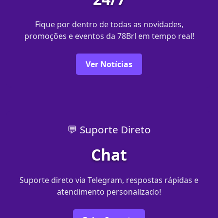
Fique por dentro de todas as novidades,
promoções e eventos da 78Brl em tempo real!
Ver Notícias
💬 Suporte Direto
Chat
Suporte direto via Telegram, respostas rápidas e
atendimento personalizado!