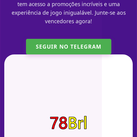
tem acesso a promoções incríveis e uma
experiência de jogo inigualável. Junte-se aos
vencedores agora!
SEGUIR NO TELEGRAM