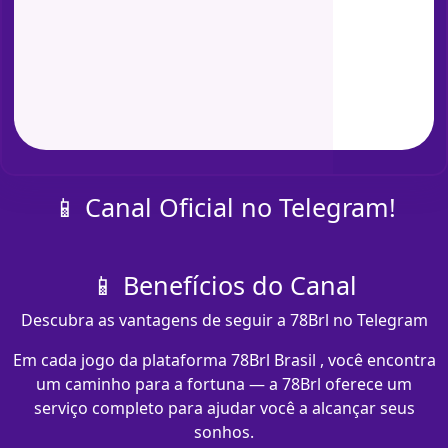
📱 Canal Oficial no Telegram!
📱 Benefícios do Canal
Descubra as vantagens de seguir a 78Brl no Telegram
Em cada jogo da plataforma 78Brl Brasil , você encontra
um caminho para a fortuna — a 78Brl oferece um
serviço completo para ajudar você a alcançar seus
sonhos.