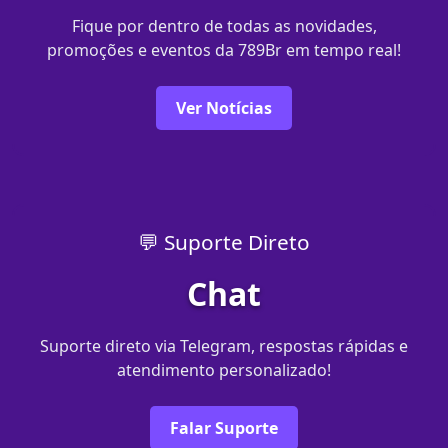
Fique por dentro de todas as novidades,
promoções e eventos da 789Br em tempo real!
Ver Notícias
💬 Suporte Direto
Chat
Suporte direto via Telegram, respostas rápidas e
atendimento personalizado!
Falar Suporte