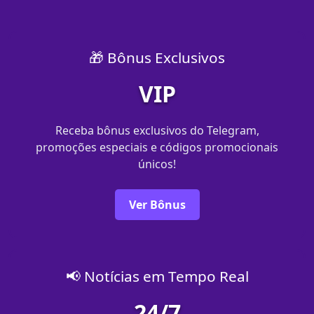
🎁 Bônus Exclusivos
VIP
Receba bônus exclusivos do Telegram,
promoções especiais e códigos promocionais
únicos!
Ver Bônus
📢 Notícias em Tempo Real
24/7