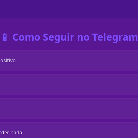
📱 Como Seguir no Telegram
ositivo
erder nada