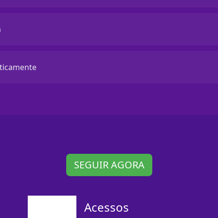
a
aticamente
SEGUIR AGORA
Acessos