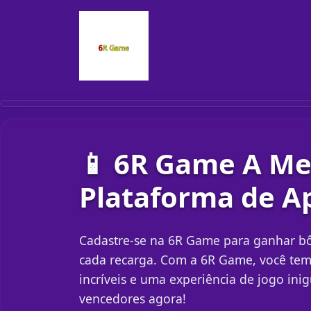
📱 6R Game A Me
Plataforma de A
Cadastre-se na 6R Game para ganhar b
cada recarga. Com a 6R Game, você te
incríveis e uma experiência de jogo inig
vencedores agora!