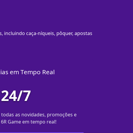
 incluindo caça-níqueis, pôquer, apostas
cias em Tempo Real
24/7
e todas as novidades, promoções e
 6R Game em tempo real!