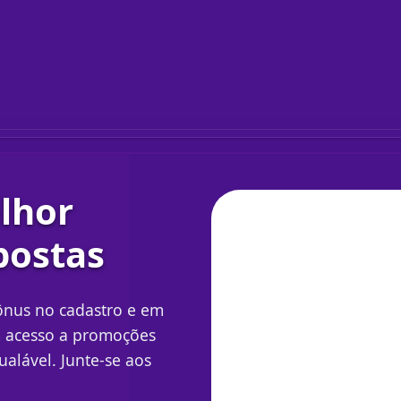
lhor
postas
ônus no cadastro e em
m acesso a promoções
ualável. Junte-se aos