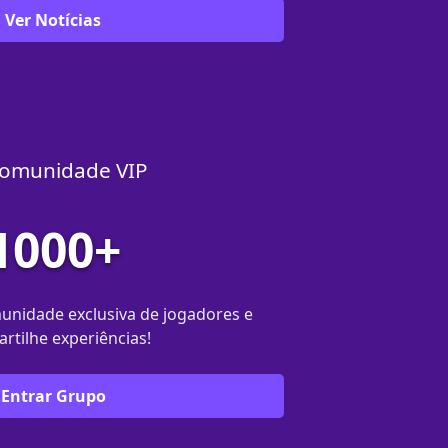
Ver Notícias
Comunidade VIP
1000+
unidade exclusiva de jogadores e
rtilhe experiências!
Entrar Grupo