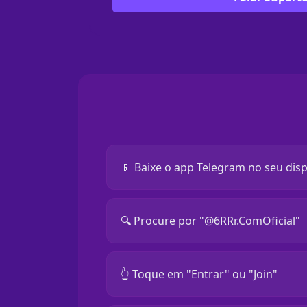
📱 Baixe o app Telegram no seu disp
🔍 Procure por "@6RRr.ComOficial"
👆 Toque em "Entrar" ou "Join"