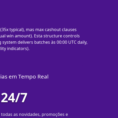
35x typical), mas max cashout clauses
al win amount). Esta structure controls
 system delivers batches às 00:00 UTC daily,
ity indicators).
cias em Tempo Real
24/7
e todas as novidades, promoções e