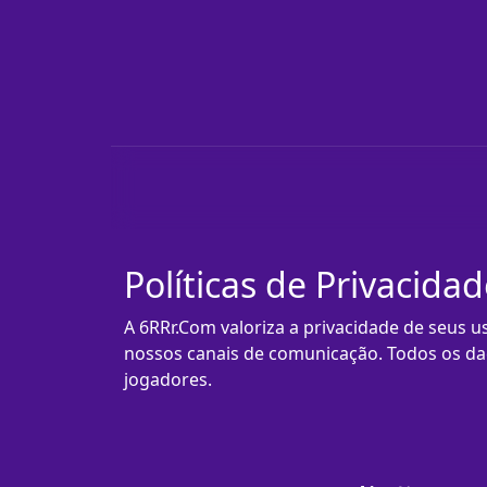
Políticas de Privacida
A 6RRr.Com valoriza a privacidade de seus 
nossos canais de comunicação. Todos os dad
jogadores.