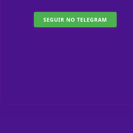
SEGUIR NO TELEGRAM