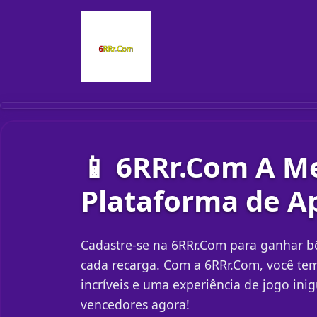
📱 6RRr.Com A M
Plataforma de A
Cadastre-se na 6RRr.Com para ganhar b
cada recarga. Com a 6RRr.Com, você te
incríveis e uma experiência de jogo inig
vencedores agora!