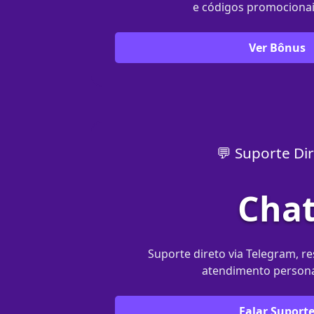
e códigos promocionai
Ver Bônus
💬 Suporte Di
Cha
Suporte direto via Telegram, r
atendimento persona
Falar Suport