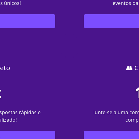
s únicos!
eventos da
reto
👥 
t
espostas rápidas e
Junte-se a uma com
lizado!
compa
e