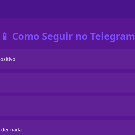
📱 Como Seguir no Telegram
ositivo
erder nada