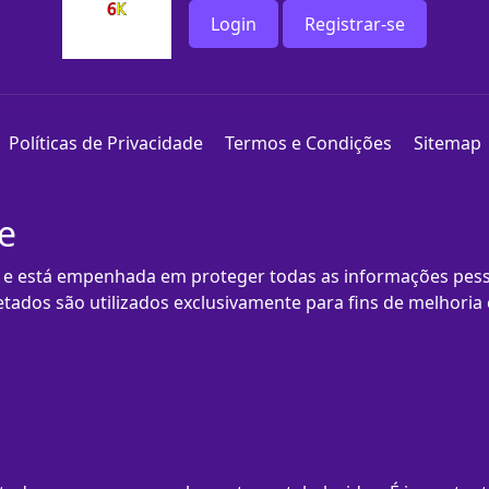
Login
Registrar-se
Políticas de Privacidade
Termos e Condições
Sitemap
de
os e está empenhada em proteger todas as informações pes
tados são utilizados exclusivamente para fins de melhoria