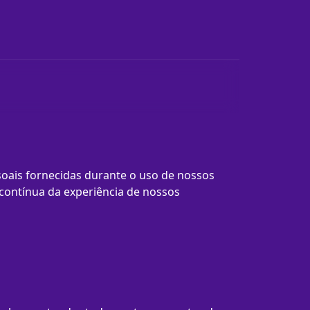
soais fornecidas durante o uso de nossos
 contínua da experiência de nossos