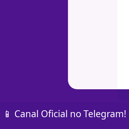
📱 Canal Oficial no Telegram!