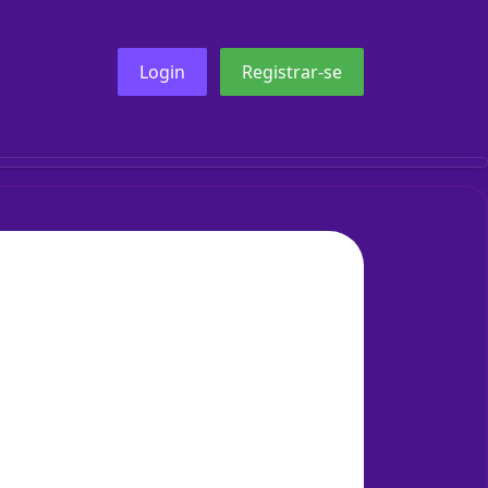
Login
Registrar-se