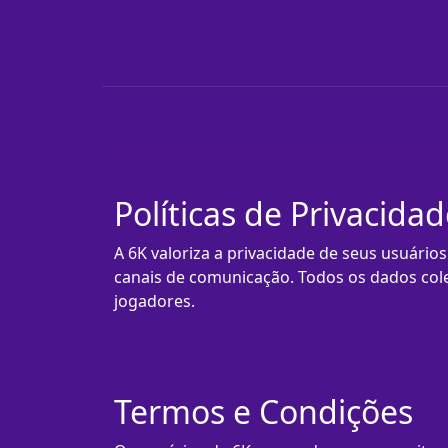
Políticas de Privacida
A 6K valoriza a privacidade de seus usuári
canais de comunicação. Todos os dados cole
jogadores.
Termos e Condições