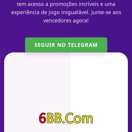
tem acesso a promoções incríveis e uma
experiência de jogo inigualável. Junte-se aos
vencedores agora!
SEGUIR NO TELEGRAM