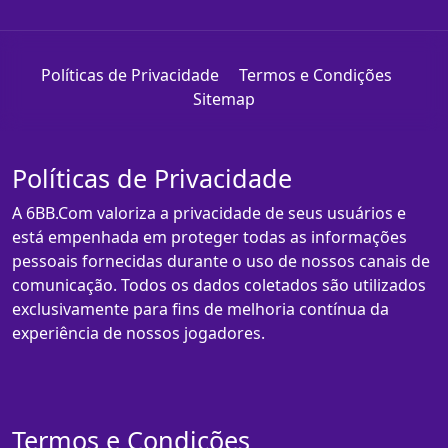
Políticas de Privacidade
Termos e Condições
Sitemap
Políticas de Privacidade
A 6BB.Com valoriza a privacidade de seus usuários e
está empenhada em proteger todas as informações
pessoais fornecidas durante o uso de nossos canais de
comunicação. Todos os dados coletados são utilizados
exclusivamente para fins de melhoria contínua da
experiência de nossos jogadores.
Termos e Condições