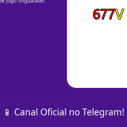
e jogo inigualável.
📱 Canal Oficial no Telegram!