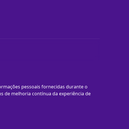
formações pessoais fornecidas durante o
ns de melhoria contínua da experiência de