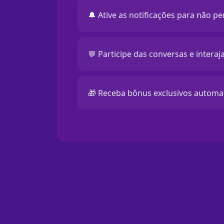
🔔 Ative as notificações para não p
💬 Participe das conversas e interaj
🎁 Receba bônus exclusivos autom