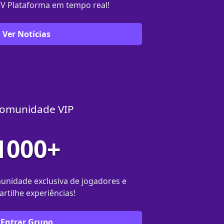
7V Plataforma em tempo real!
Ver Notícias
Comunidade VIP
1000+
unidade exclusiva de jogadores e
rtilhe experiências!
Entrar Grupo