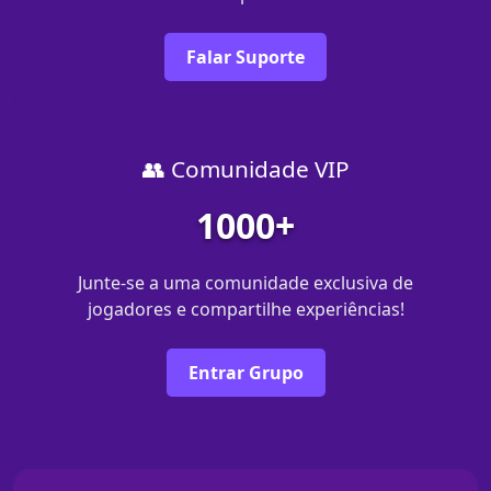
Falar Suporte
👥 Comunidade VIP
1000+
Junte-se a uma comunidade exclusiva de
jogadores e compartilhe experiências!
Entrar Grupo