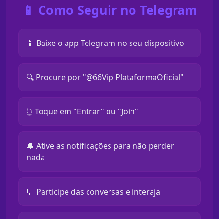
📱 Como Seguir no Telegram
📱 Baixe o app Telegram no seu dispositivo
🔍 Procure por "@66Vip PlataformaOficial"
👆 Toque em "Entrar" ou "Join"
🔔 Ative as notificações para não perder
nada
💬 Participe das conversas e interaja