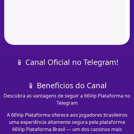
📱 Canal Oficial no Telegram!
📱 Benefícios do Canal
Descubra as vantagens de seguir a 66Vip Plataforma no
Telegram
A 66Vip Plataforma oferece aos jogadores brasileiros
uma experiência altamente segura pela plataforma
66Vip Plataforma Brasil — um dos cassinos mais