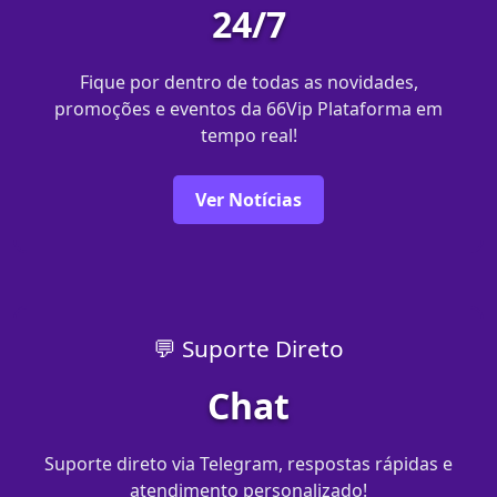
24/7
Fique por dentro de todas as novidades,
promoções e eventos da 66Vip Plataforma em
tempo real!
Ver Notícias
💬 Suporte Direto
Chat
Suporte direto via Telegram, respostas rápidas e
atendimento personalizado!