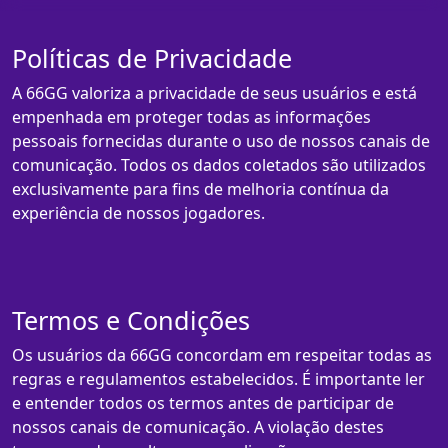
Políticas de Privacidade
A 66GG valoriza a privacidade de seus usuários e está
empenhada em proteger todas as informações
pessoais fornecidas durante o uso de nossos canais de
comunicação. Todos os dados coletados são utilizados
exclusivamente para fins de melhoria contínua da
experiência de nossos jogadores.
Termos e Condições
Os usuários da 66GG concordam em respeitar todas as
regras e regulamentos estabelecidos. É importante ler
e entender todos os termos antes de participar de
nossos canais de comunicação. A violação destes