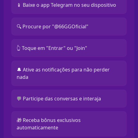
📱 Baixe o app Telegram no seu dispositivo
🔍 Procure por "@66GGOficial"
👆 Toque em "Entrar" ou "Join"
🔔 Ative as notificações para não perder
nada
💬 Participe das conversas e interaja
🎁 Receba bônus exclusivos
automaticamente