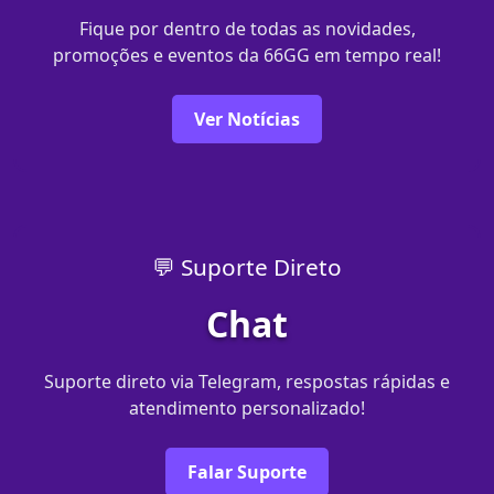
Fique por dentro de todas as novidades,
promoções e eventos da 66GG em tempo real!
Ver Notícias
💬 Suporte Direto
Chat
Suporte direto via Telegram, respostas rápidas e
atendimento personalizado!
Falar Suporte