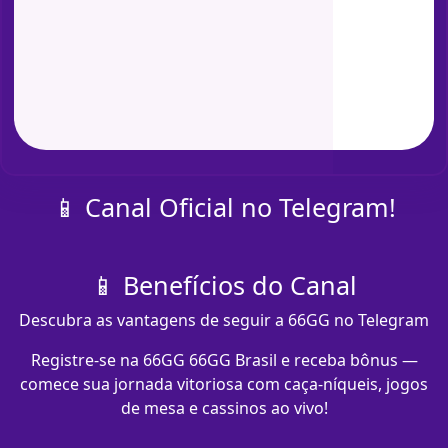
📱 Canal Oficial no Telegram!
📱 Benefícios do Canal
Descubra as vantagens de seguir a 66GG no Telegram
Registre-se na 66GG 66GG Brasil e receba bônus —
comece sua jornada vitoriosa com caça-níqueis, jogos
de mesa e cassinos ao vivo!