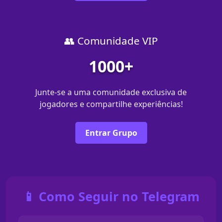
👥 Comunidade VIP
1000+
Junte-se a uma comunidade exclusiva de
jogadores e compartilhe experiências!
Entrar Grupo
📱 Como Seguir no Telegram