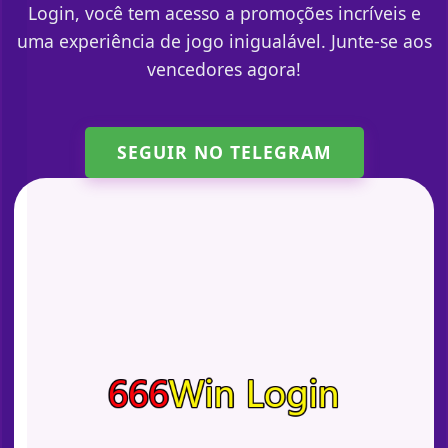
Login, você tem acesso a promoções incríveis e
uma experiência de jogo inigualável. Junte-se aos
vencedores agora!
SEGUIR NO TELEGRAM