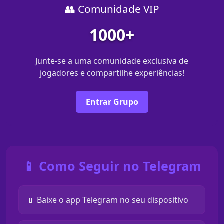
👥 Comunidade VIP
1000+
Junte-se a uma comunidade exclusiva de
jogadores e compartilhe experiências!
Entrar Grupo
📱 Como Seguir no Telegram
📱 Baixe o app Telegram no seu dispositivo