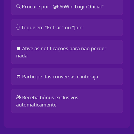
🔍 Procure por "@666Win LoginOficial"
👆 Toque em "Entrar" ou "Join"
🔔 Ative as notificações para não perder
nada
💬 Participe das conversas e interaja
🎁 Receba bônus exclusivos
automaticamente