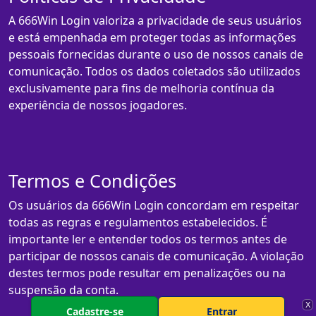
A 666Win Login valoriza a privacidade de seus usuários
e está empenhada em proteger todas as informações
pessoais fornecidas durante o uso de nossos canais de
comunicação. Todos os dados coletados são utilizados
exclusivamente para fins de melhoria contínua da
experiência de nossos jogadores.
Termos e Condições
Os usuários da 666Win Login concordam em respeitar
todas as regras e regulamentos estabelecidos. É
importante ler e entender todos os termos antes de
participar de nossos canais de comunicação. A violação
destes termos pode resultar em penalizações ou na
suspensão da conta.
X
Cadastre-se
Entrar