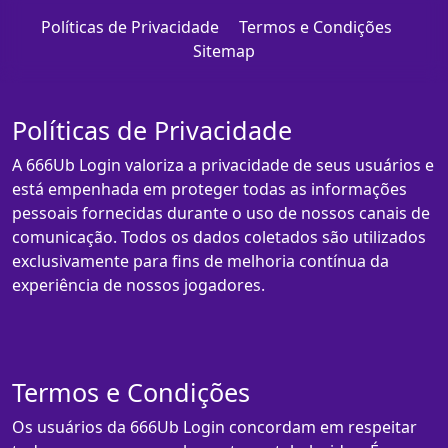
Políticas de Privacidade
Termos e Condições
Sitemap
Políticas de Privacidade
A 666Ub Login valoriza a privacidade de seus usuários e
está empenhada em proteger todas as informações
pessoais fornecidas durante o uso de nossos canais de
comunicação. Todos os dados coletados são utilizados
exclusivamente para fins de melhoria contínua da
experiência de nossos jogadores.
Termos e Condições
Os usuários da 666Ub Login concordam em respeitar