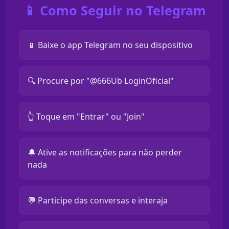
📱 Como Seguir no Telegram
📱 Baixe o app Telegram no seu dispositivo
🔍 Procure por "@666Ub LoginOficial"
👆 Toque em "Entrar" ou "Join"
🔔 Ative as notificações para não perder
nada
💬 Participe das conversas e interaja