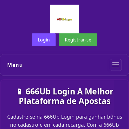
Login
Registrar-se
Menu
📱 666Ub Login A Melhor
Plataforma de Apostas
Cadastre-se na 666Ub Login para ganhar bônus
no cadastro e em cada recarga. Com a 666Ub