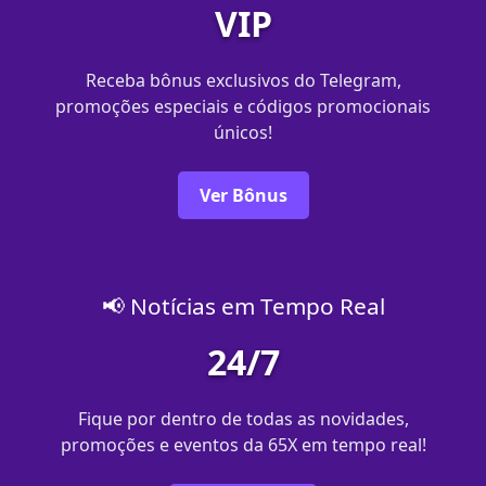
VIP
Receba bônus exclusivos do Telegram,
promoções especiais e códigos promocionais
únicos!
Ver Bônus
📢 Notícias em Tempo Real
24/7
Fique por dentro de todas as novidades,
promoções e eventos da 65X em tempo real!