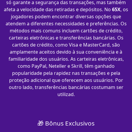
só garante a segurança das transações, mas também
afeta a velocidade das retiradas e depósitos. No
65X
, os
jogadores podem encontrar diversas opções que
atendem a diferentes necessidades e preferências. Os
métodos mais comuns incluem cartões de crédito,
carteiras eletrônicas e transferências bancárias. Os
cartões de crédito, como Visa e MasterCard, são
amplamente aceitos devido à sua conveniência e à
familiaridade dos usuários. As carteiras eletrônicas,
como PayPal, Neteller e Skrill, têm ganhado
popularidade pela rapidez nas transações e pela
proteção adicional que oferecem aos usuários. Por
outro lado, transferências bancárias costumam ser
utilizad.
🎁 Bônus Exclusivos