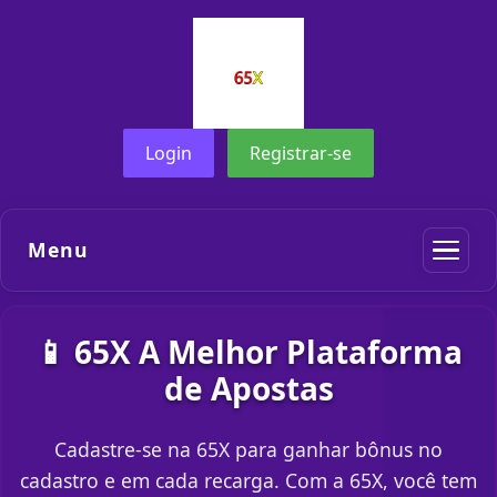
Login
Registrar-se
Menu
📱 65X A Melhor Plataforma
de Apostas
Cadastre-se na 65X para ganhar bônus no
cadastro e em cada recarga. Com a 65X, você tem