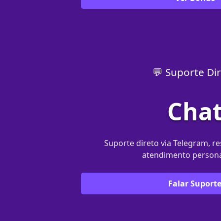
💬 Suporte Di
Cha
Suporte direto via Telegram, r
atendimento persona
Falar Suport