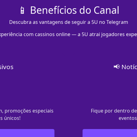
📱 Benefícios do Canal
Descubra as vantagens de seguir a 5U no Telegram
xperiência com cassinos online — a 5U atrai jogadores expe
sivos
📢 Notí
m, promoções especiais
Fique por dentro d
s únicos!
eventos