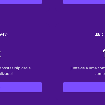
reto
👥 
t
espostas rápidas e
Junte-se a uma com
lizado!
compa
e