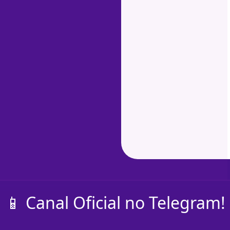
📱 Canal Oficial no Telegram!