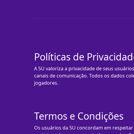
Políticas de Privacida
A 5U valoriza a privacidade de seus usuári
canais de comunicação. Todos os dados cole
jogadores.
Termos e Condições
Os usuários da 5U concordam em respeitar t