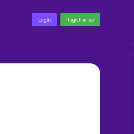
Login
Registrar-se