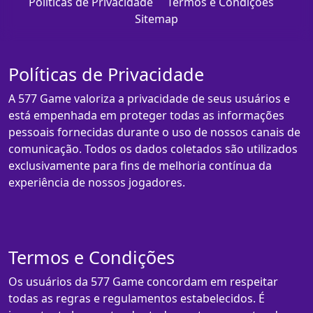
Políticas de Privacidade
Termos e Condições
Sitemap
Políticas de Privacidade
A 577 Game valoriza a privacidade de seus usuários e
está empenhada em proteger todas as informações
pessoais fornecidas durante o uso de nossos canais de
comunicação. Todos os dados coletados são utilizados
exclusivamente para fins de melhoria contínua da
experiência de nossos jogadores.
Termos e Condições
Os usuários da 577 Game concordam em respeitar
todas as regras e regulamentos estabelecidos. É