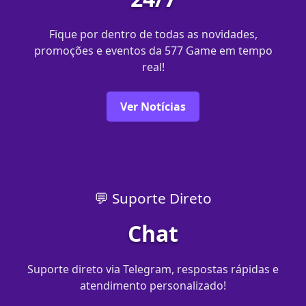
Fique por dentro de todas as novidades,
promoções e eventos da 577 Game em tempo
real!
Ver Notícias
💬 Suporte Direto
Chat
Suporte direto via Telegram, respostas rápidas e
atendimento personalizado!