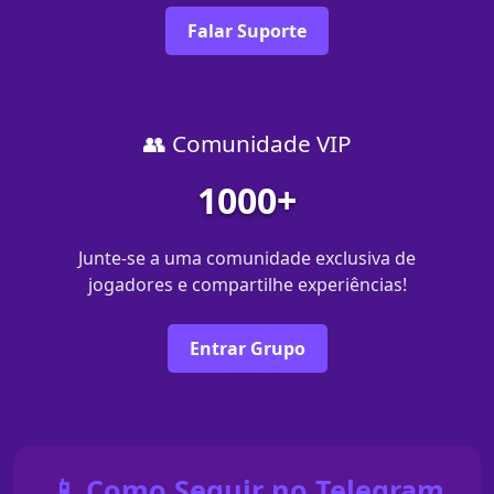
Falar Suporte
👥 Comunidade VIP
1000+
Junte-se a uma comunidade exclusiva de
jogadores e compartilhe experiências!
Entrar Grupo
📱 Como Seguir no Telegram