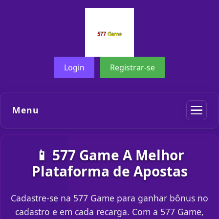
Login
Registrar-se
Menu
📱 577 Game A Melhor
Plataforma de Apostas
Cadastre-se na 577 Game para ganhar bônus no
cadastro e em cada recarga. Com a 577 Game,