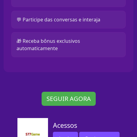
💬 Participe das conversas e interaja
🎁 Receba bônus exclusivos
automaticamente
SEGUIR AGORA
Acessos