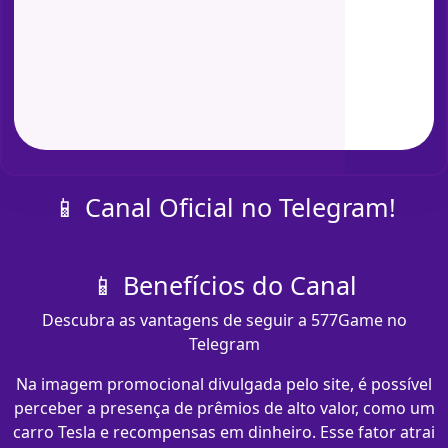
📱 Canal Oficial no Telegram!
📱 Benefícios do Canal
Descubra as vantagens de seguir a 577Game no
Telegram
Na imagem promocional divulgada pelo site, é possível
perceber a presença de prêmios de alto valor, como um
carro Tesla e recompensas em dinheiro. Esse fator atrai