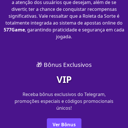
a atenção dos usuários que desejam, além de se
divertir, ter a chance de conquistar recompensas
significativas. Vale ressaltar que a Roleta da Sorte é
totalmente integrada ao sistema de apostas online do
577Game
, garantindo praticidade e segurança em cada
jogada.
🎁 Bônus Exclusivos
VIP
Receba bônus exclusivos do Telegram,
promoções especiais e códigos promocionais
únicos!
Ver Bônus