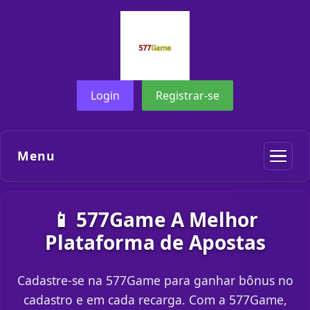
Login
Registrar-se
Menu
📱 577Game A Melhor
Plataforma de Apostas
Cadastre-se na 577Game para ganhar bônus no
cadastro e em cada recarga. Com a 577Game,