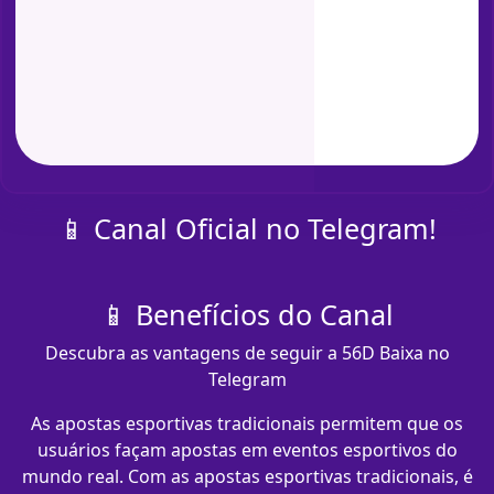
📱 Canal Oficial no Telegram!
📱 Benefícios do Canal
Descubra as vantagens de seguir a 56D Baixa no
Telegram
As apostas esportivas tradicionais permitem que os
usuários façam apostas em eventos esportivos do
mundo real. Com as apostas esportivas tradicionais, é