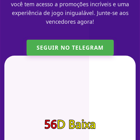
você tem acesso a promoções incríveis e uma
experiência de jogo inigualável. Junte-se aos
vencedores agora!
SEGUIR NO TELEGRAM