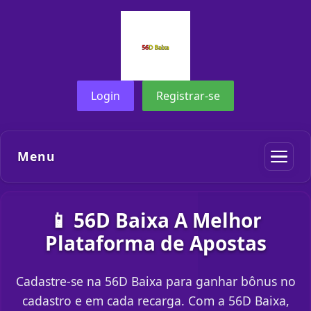
Login
Registrar-se
Menu
📱 56D Baixa A Melhor
Plataforma de Apostas
Cadastre-se na 56D Baixa para ganhar bônus no
cadastro e em cada recarga. Com a 56D Baixa,