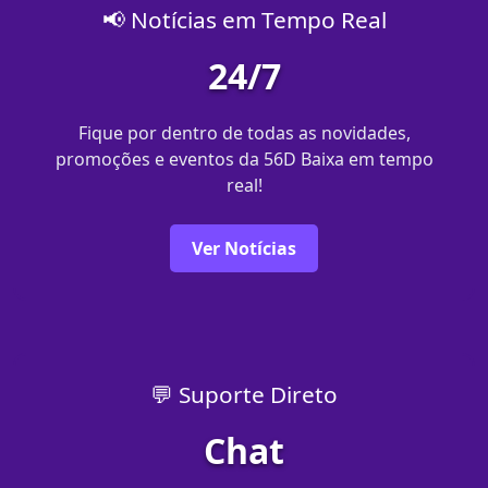
📢 Notícias em Tempo Real
24/7
Fique por dentro de todas as novidades,
promoções e eventos da 56D Baixa em tempo
real!
Ver Notícias
💬 Suporte Direto
Chat