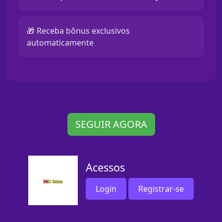
🎁 Receba bônus exclusivos
automaticamente
SEGUIR AGORA
Acessos
Login
Registrar-se