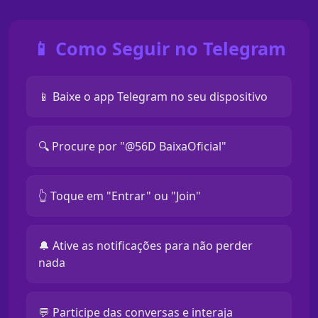
📱 Como Seguir no Telegram
📱 Baixe o app Telegram no seu dispositivo
🔍 Procure por "@56D BaixaOficial"
👆 Toque em "Entrar" ou "Join"
🔔 Ative as notificações para não perder
nada
💬 Participe das conversas e interaja