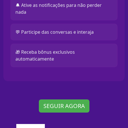
🔔 Ative as notificações para não perder
nada
💬 Participe das conversas e interaja
🎁 Receba bônus exclusivos
automaticamente
SEGUIR AGORA