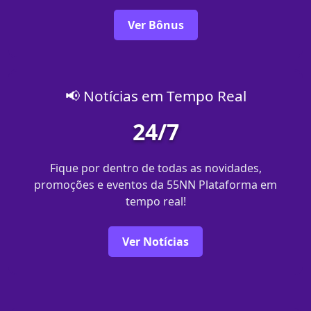
Ver Bônus
📢 Notícias em Tempo Real
24/7
Fique por dentro de todas as novidades,
promoções e eventos da 55NN Plataforma em
tempo real!
Ver Notícias