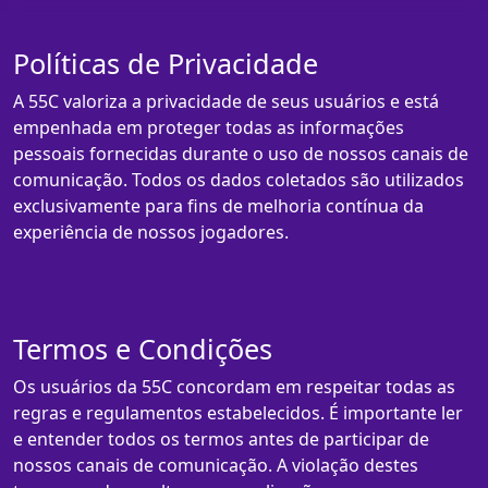
Políticas de Privacidade
A 55C valoriza a privacidade de seus usuários e está
empenhada em proteger todas as informações
pessoais fornecidas durante o uso de nossos canais de
comunicação. Todos os dados coletados são utilizados
exclusivamente para fins de melhoria contínua da
experiência de nossos jogadores.
Termos e Condições
Os usuários da 55C concordam em respeitar todas as
regras e regulamentos estabelecidos. É importante ler
e entender todos os termos antes de participar de
nossos canais de comunicação. A violação destes