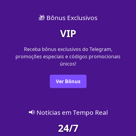
🎁 Bônus Exclusivos
VIP
Receba bônus exclusivos do Telegram,
promoções especiais e códigos promocionais
únicos!
Ver Bônus
📢 Notícias em Tempo Real
24/7