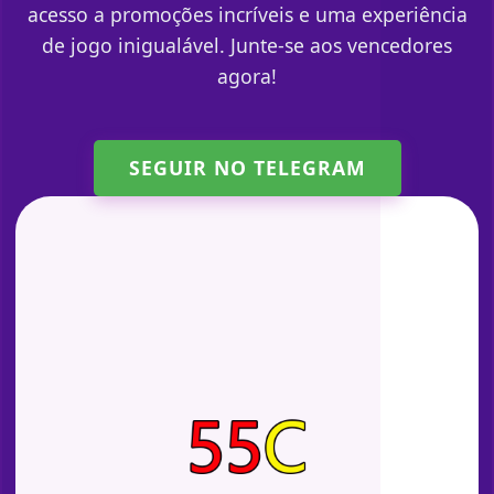
acesso a promoções incríveis e uma experiência
de jogo inigualável. Junte-se aos vencedores
agora!
SEGUIR NO TELEGRAM