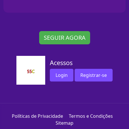
SEGUIR AGORA
Acessos
Login
Registrar-se
Políticas de Privacidade
Termos e Condições
Sitemap