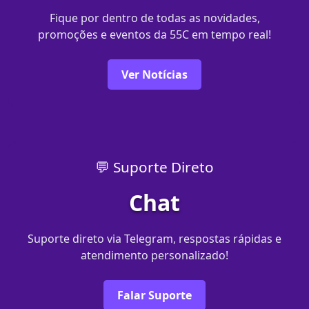
Fique por dentro de todas as novidades,
promoções e eventos da 55C em tempo real!
Ver Notícias
💬 Suporte Direto
Chat
Suporte direto via Telegram, respostas rápidas e
atendimento personalizado!
Falar Suporte