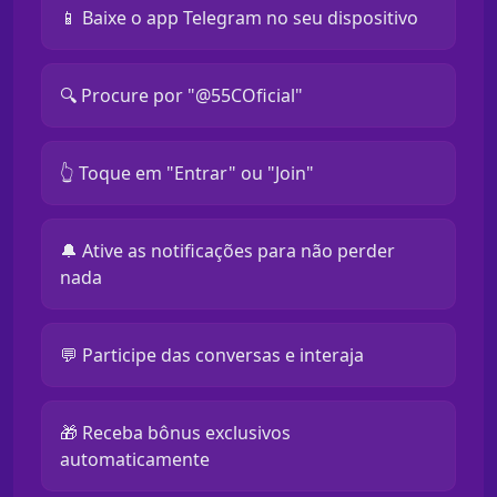
📱 Baixe o app Telegram no seu dispositivo
🔍 Procure por "@55COficial"
👆 Toque em "Entrar" ou "Join"
🔔 Ative as notificações para não perder
nada
💬 Participe das conversas e interaja
🎁 Receba bônus exclusivos
automaticamente