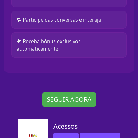
💬 Participe das conversas e interaja
🎁 Receba bônus exclusivos
automaticamente
SEGUIR AGORA
Acessos