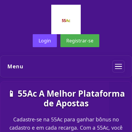
Login
Registrar-se
Menu
📱 55Ac A Melhor Plataforma
de Apostas
Cadastre-se na 55Ac para ganhar bônus no
cadastro e em cada recarga. Com a 55Ac, você