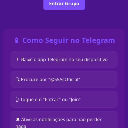
Entrar Grupo
📱 Como Seguir no Telegram
📱 Baixe o app Telegram no seu dispositivo
🔍 Procure por "@55AcOficial"
👆 Toque em "Entrar" ou "Join"
🔔 Ative as notificações para não perder
nada