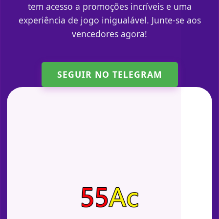
tem acesso a promoções incríveis e uma
experiência de jogo inigualável. Junte-se aos
vencedores agora!
SEGUIR NO TELEGRAM