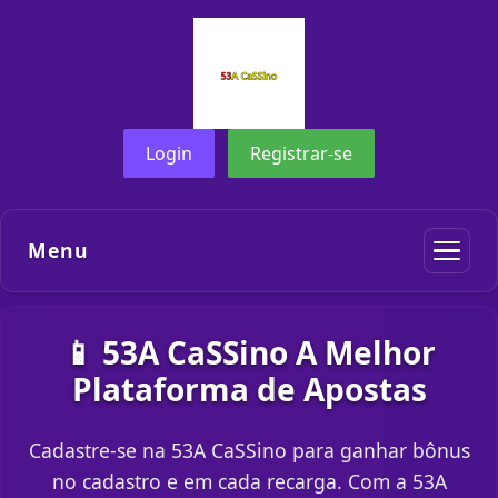
Login
Registrar-se
Menu
📱 53A CaSSino A Melhor
Plataforma de Apostas
Cadastre-se na 53A CaSSino para ganhar bônus
no cadastro e em cada recarga. Com a 53A