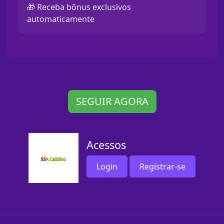
🎁 Receba bônus exclusivos
automaticamente
SEGUIR AGORA
Acessos
Login
Registrar-se