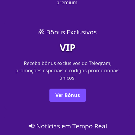
premium.
🎁 Bônus Exclusivos
VIP
Receba bônus exclusivos do Telegram,
promoções especiais e códigos promocionais
únicos!
Ver Bônus
📢 Notícias em Tempo Real