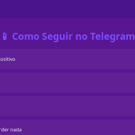
📱 Como Seguir no Telegram
ositivo
erder nada