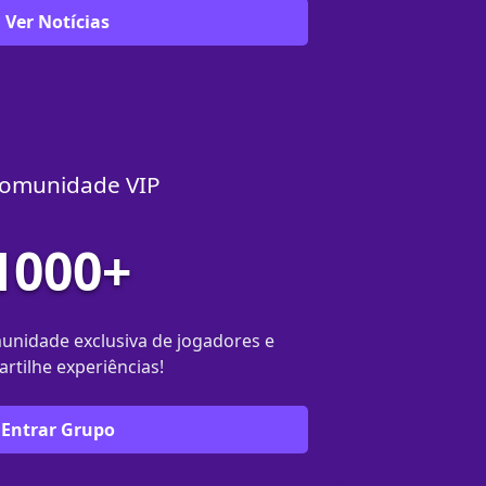
Ver Notícias
Comunidade VIP
1000+
unidade exclusiva de jogadores e
rtilhe experiências!
Entrar Grupo