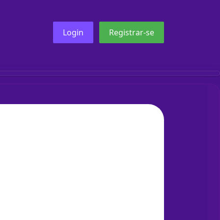
Login
Registrar-se