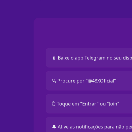
📱 Baixe o app Telegram no seu disp
🔍 Procure por "@48XOficial"
👆 Toque em "Entrar" ou "Join"
🔔 Ative as notificações para não p