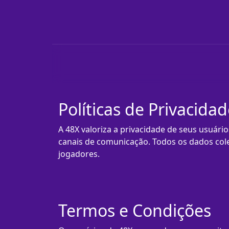
Políticas de Privacida
A 48X valoriza a privacidade de seus usuár
canais de comunicação. Todos os dados cole
jogadores.
Termos e Condições