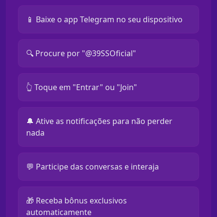
📱 Baixe o app Telegram no seu dispositivo
🔍 Procure por "@39SSOficial"
👆 Toque em "Entrar" ou "Join"
🔔 Ative as notificações para não perder
nada
💬 Participe das conversas e interaja
🎁 Receba bônus exclusivos
automaticamente