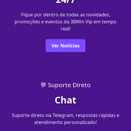
Fique por dentro de todas as novidades,
promoções e eventos da 38Win Vip em tempo
real!
Ver Notícias
💬 Suporte Direto
Chat
Suporte direto via Telegram, respostas rápidas e
atendimento personalizado!