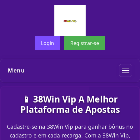
Login
Registrar-se
Menu
📱 38Win Vip A Melhor
Plataforma de Apostas
Cadastre-se na 38Win Vip para ganhar bônus no
cadastro e em cada recarga. Com a 38Win Vip,