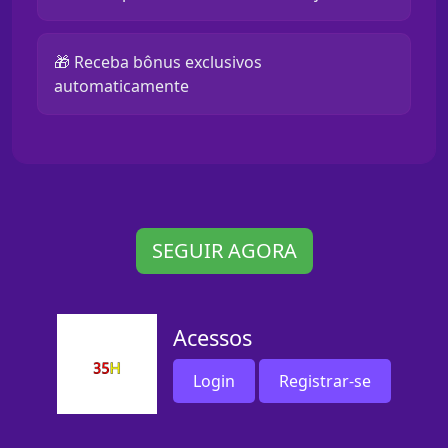
🎁 Receba bônus exclusivos
automaticamente
SEGUIR AGORA
Acessos
Login
Registrar-se