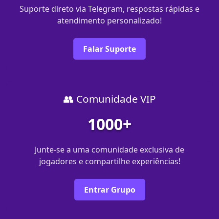
Suporte direto via Telegram, respostas rápidas e
atendimento personalizado!
Falar Suporte
👥 Comunidade VIP
1000+
Junte-se a uma comunidade exclusiva de
jogadores e compartilhe experiências!
Entrar Grupo