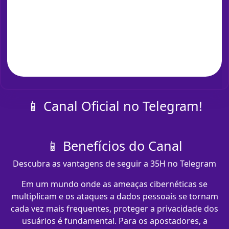
📱 Canal Oficial no Telegram!
📱 Benefícios do Canal
Descubra as vantagens de seguir a 35H no Telegram
Em um mundo onde as ameaças cibernéticas se
multiplicam e os ataques a dados pessoais se tornam
cada vez mais frequentes, proteger a privacidade dos
usuários é fundamental. Para os apostadores, a