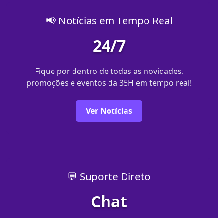
📢 Notícias em Tempo Real
24/7
Fique por dentro de todas as novidades,
promoções e eventos da 35H em tempo real!
Ver Notícias
💬 Suporte Direto
Chat