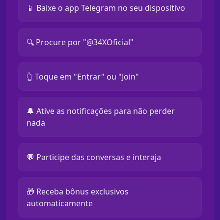
📱 Baixe o app Telegram no seu dispositivo
🔍 Procure por "@34XOficial"
👆 Toque em "Entrar" ou "Join"
🔔 Ative as notificações para não perder
nada
💬 Participe das conversas e interaja
🎁 Receba bônus exclusivos
automaticamente