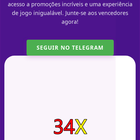
acesso a promoções incríveis e uma experiência
de jogo inigualável. Junte-se aos vencedores
agora!
SEGUIR NO TELEGRAM