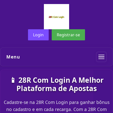
Login
Registrar-se
Menu
📱 28R Com Login A Melhor
Plataforma de Apostas
Cadastre-se na 28R Com Login para ganhar bônus
no cadastro e em cada recarga. Com a 28R Com