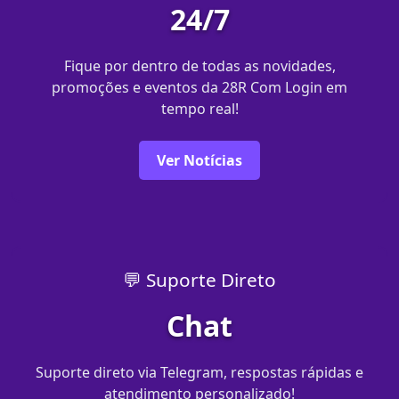
24/7
Fique por dentro de todas as novidades,
promoções e eventos da 28R Com Login em
tempo real!
Ver Notícias
💬 Suporte Direto
Chat
Suporte direto via Telegram, respostas rápidas e
atendimento personalizado!