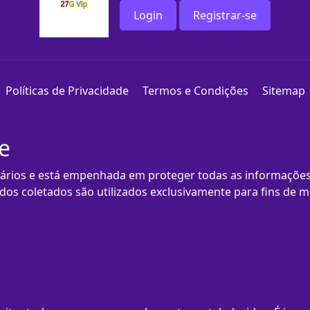
Login
Registrar-se
Políticas de Privacidade
Termos e Condições
Sitemap
de
suários e está empenhada em proteger todas as informações
os coletados são utilizados exclusivamente para fins de m