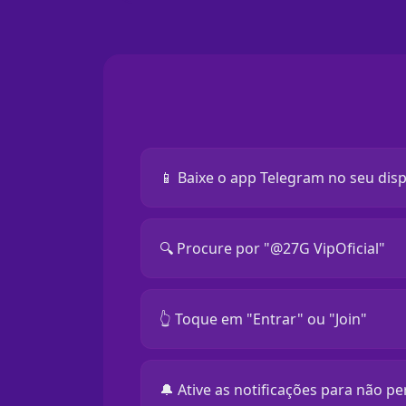
📱 Baixe o app Telegram no seu disp
🔍 Procure por "@27G VipOficial"
👆 Toque em "Entrar" ou "Join"
🔔 Ative as notificações para não p