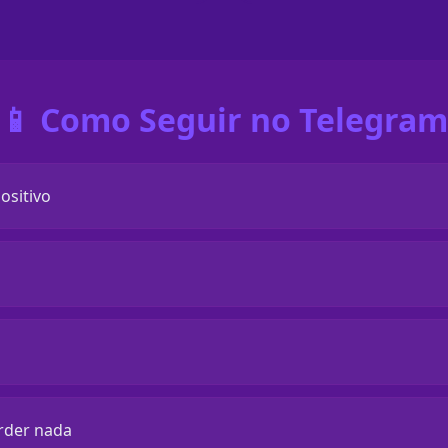
📱 Como Seguir no Telegram
ositivo
erder nada