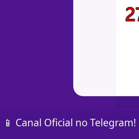
📱 Canal Oficial no Telegram!