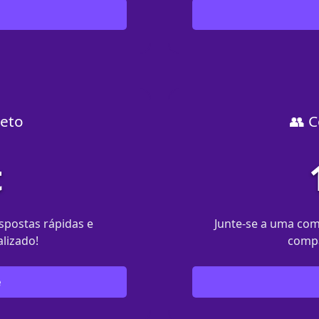
reto
👥 
t
espostas rápidas e
Junte-se a uma com
lizado!
compa
e