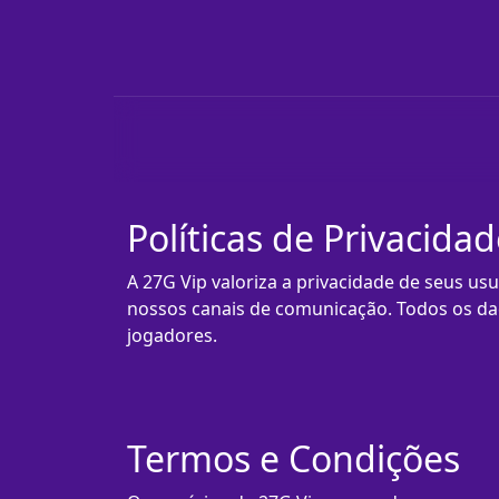
Políticas de Privacida
A 27G Vip valoriza a privacidade de seus u
nossos canais de comunicação. Todos os dad
jogadores.
Termos e Condições