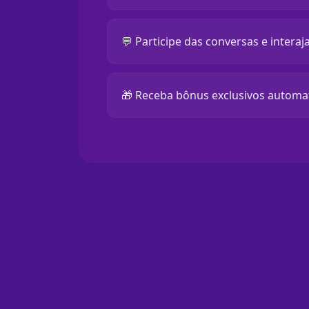
💬 Participe das conversas e interaj
🎁 Receba bônus exclusivos autom