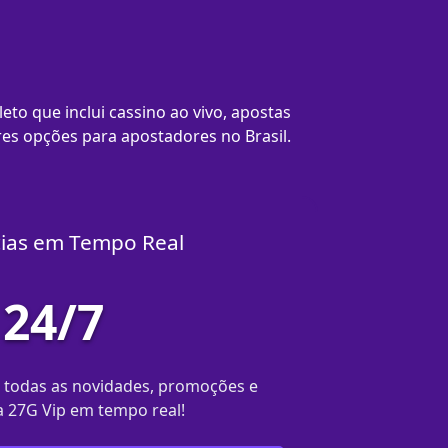
o que inclui cassino ao vivo, apostas
res opções para apostadores no Brasil.
cias em Tempo Real
24/7
e todas as novidades, promoções e
a 27G Vip em tempo real!