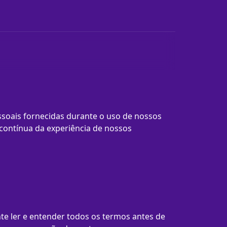
ssoais fornecidas durante o uso de nossos
 contínua da experiência de nossos
te ler e entender todos os termos antes de