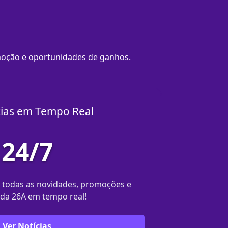
moção e oportunidades de ganhos.
cias em Tempo Real
24/7
e todas as novidades, promoções e
 da 26A em tempo real!
Ver Notícias