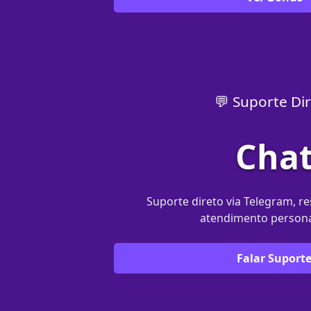
💬 Suporte Di
Cha
Suporte direto via Telegram, r
atendimento persona
Falar Suport