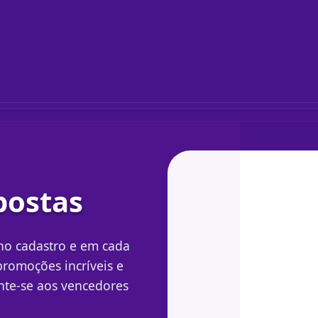
postas
no cadastro e em cada
promoções incríveis e
unte-se aos vencedores