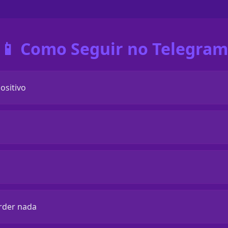
📱 Como Seguir no Telegram
ositivo
erder nada