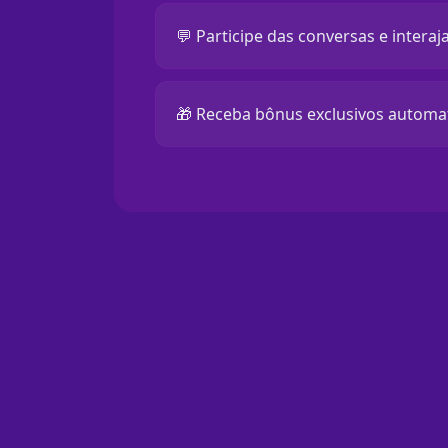
💬 Participe das conversas e interaj
🎁 Receba bônus exclusivos autom