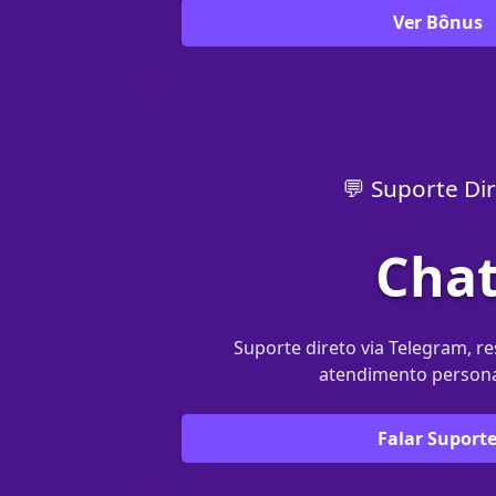
Ver Bônus
💬 Suporte Di
Cha
Suporte direto via Telegram, r
atendimento persona
Falar Suport