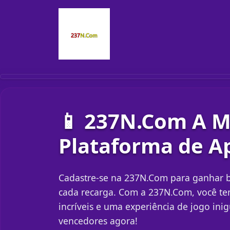
📱 237N.Com A M
Plataforma de A
Cadastre-se na 237N.Com para ganhar 
cada recarga. Com a 237N.Com, você t
incríveis e uma experiência de jogo inig
vencedores agora!