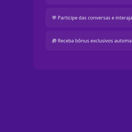
💬 Participe das conversas e interaj
🎁 Receba bônus exclusivos autom