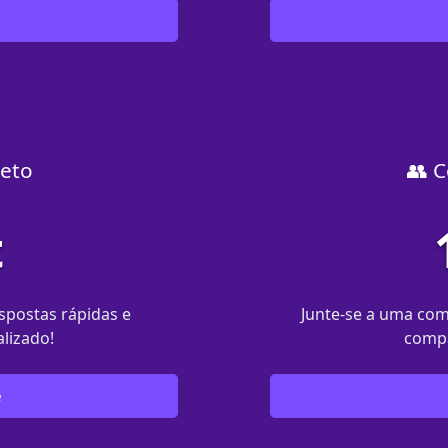
reto
👥 
t
espostas rápidas e
Junte-se a uma com
lizado!
compa
e