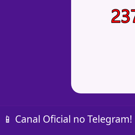
📱 Canal Oficial no Telegram!