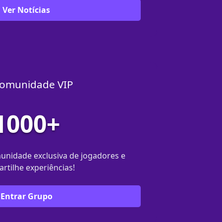
Ver Notícias
Comunidade VIP
1000+
unidade exclusiva de jogadores e
rtilhe experiências!
Entrar Grupo