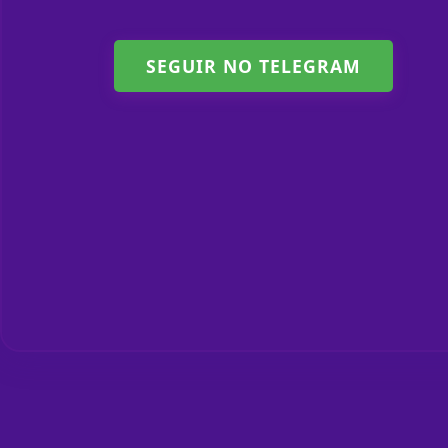
SEGUIR NO TELEGRAM