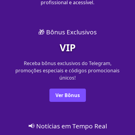
profissional e acessível.
🎁 Bônus Exclusivos
VIP
Receba bônus exclusivos do Telegram,
promoções especiais e códigos promocionais
únicos!
Ver Bônus
📢 Notícias em Tempo Real