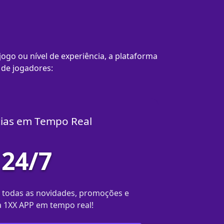
jogo ou nível de experiência, a plataforma
 de jogadores:
cias em Tempo Real
24/7
e todas as novidades, promoções e
a 1XX APP em tempo real!