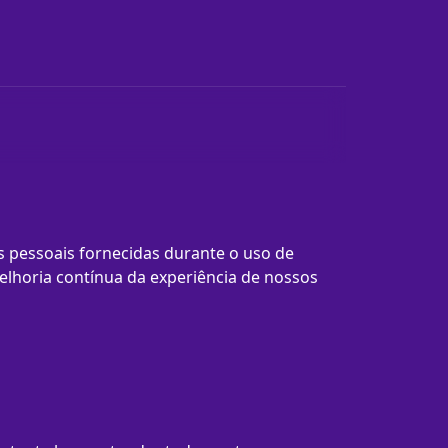
s pessoais fornecidas durante o uso de
elhoria contínua da experiência de nossos