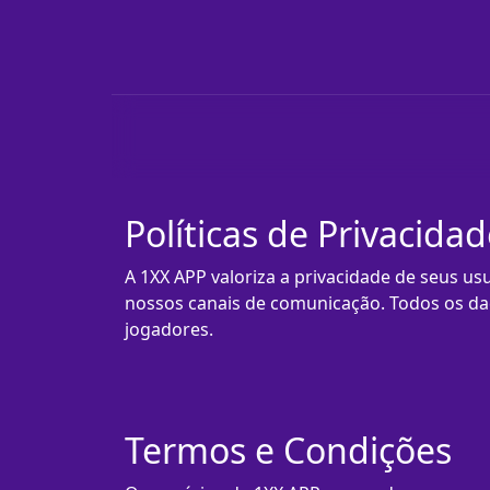
Políticas de Privacida
A 1XX APP valoriza a privacidade de seus u
nossos canais de comunicação. Todos os dad
jogadores.
Termos e Condições