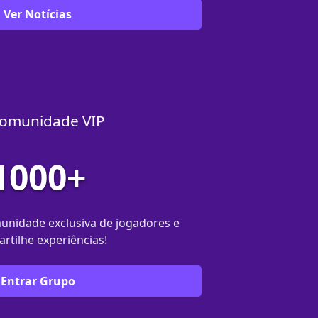
Ver Notícias
Comunidade VIP
1000+
unidade exclusiva de jogadores e
rtilhe experiências!
Entrar Grupo