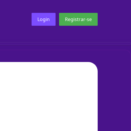
Login
Registrar-se