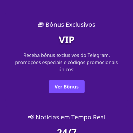
🎁 Bônus Exclusivos
VIP
Receba bônus exclusivos do Telegram,
promoções especiais e códigos promocionais
únicos!
Ver Bônus
📢 Notícias em Tempo Real
24/7