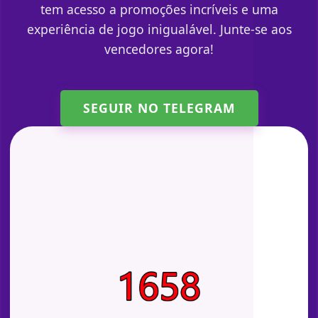
tem acesso a promoções incríveis e uma
experiência de jogo inigualável. Junte-se aos
vencedores agora!
SEGUIR NO TELEGRAM