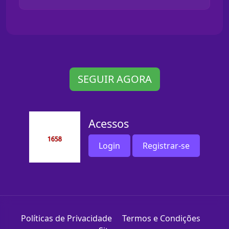
SEGUIR AGORA
Acessos
Login
Registrar-se
Políticas de Privacidade
Termos e Condições