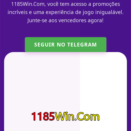
1185Win.Com, você tem acesso a promoções
incríveis e uma experiência de jogo inigualável.
Junte-se aos vencedores agora!
SEGUIR NO TELEGRAM