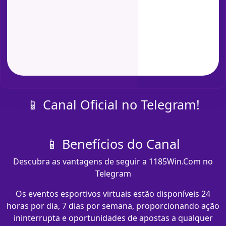
📱 Canal Oficial no Telegram!
📱 Benefícios do Canal
Descubra as vantagens de seguir a 1185Win.Com no
Telegram
Os eventos esportivos virtuais estão disponíveis 24
horas por dia, 7 dias por semana, proporcionando ação
ininterrupta e oportunidades de apostas a qualquer