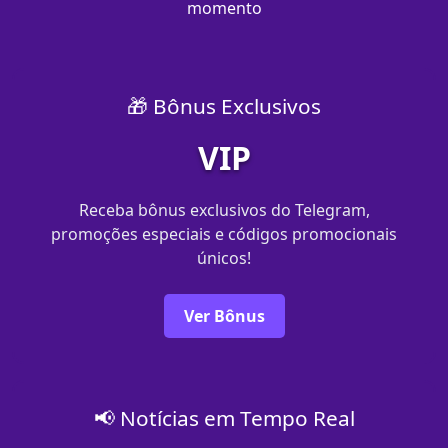
momento
🎁 Bônus Exclusivos
VIP
Receba bônus exclusivos do Telegram,
promoções especiais e códigos promocionais
únicos!
Ver Bônus
📢 Notícias em Tempo Real