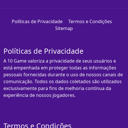
Políticas de Privacidade
Termos e Condições
Sitemap
Políticas de Privacidade
A 10 Game valoriza a privacidade de seus usuários e
está empenhada em proteger todas as informações
pessoais fornecidas durante o uso de nossos canais de
comunicação. Todos os dados coletados são utilizados
exclusivamente para fins de melhoria contínua da
experiência de nossos jogadores.
Termos e Condições