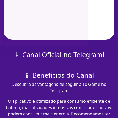
📱 Canal Oficial no Telegram!
📱 Benefícios do Canal
Descubra as vantagens de seguir a 10 Game no
Telegram
O aplicativo é otimizado para consumo eficiente de
bateria, mas atividades intensivas como jogos ao vivo
podem consumir mais energia. Recomendamos ter