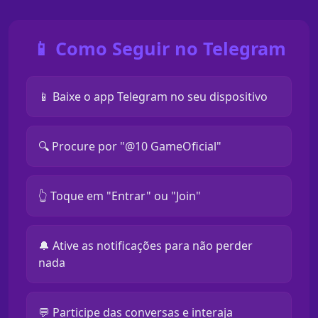
📱 Como Seguir no Telegram
📱 Baixe o app Telegram no seu dispositivo
🔍 Procure por "@10 GameOficial"
👆 Toque em "Entrar" ou "Join"
🔔 Ative as notificações para não perder
nada
💬 Participe das conversas e interaja